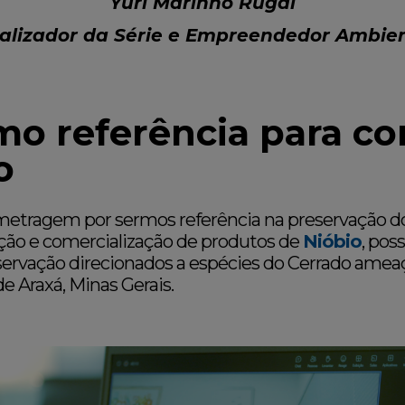
Yuri Marinho Rugai
alizador da Série e Empreendedor Ambie
 referência para co
o
metragem por sermos referência na preservação d
ção e comercialização de produtos de
Nióbio
, pos
ervação direcionados a espécies do Cerrado amea
e Araxá, Minas Gerais.