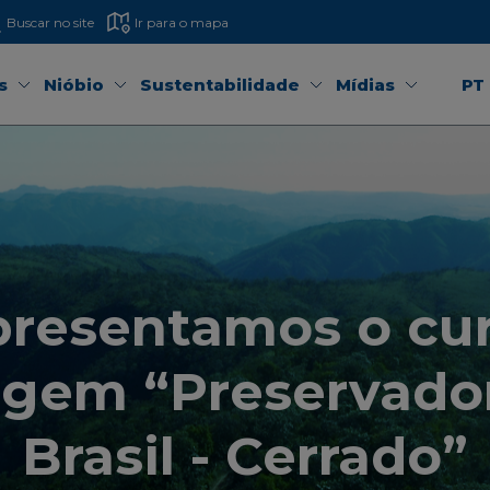
Buscar no site
Ir para o mapa
s
Nióbio
Sustentabilidade
Mídias
PT
resentamos o cu
gem “Preservado
Brasil - Cerrado”