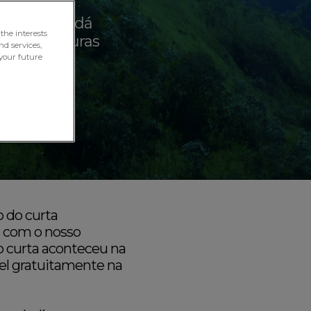
 ambiental dá
the interests
io das futuras
nd services,
your future
o do curta
s com o nosso
do curta aconteceu na
ível gratuitamente na