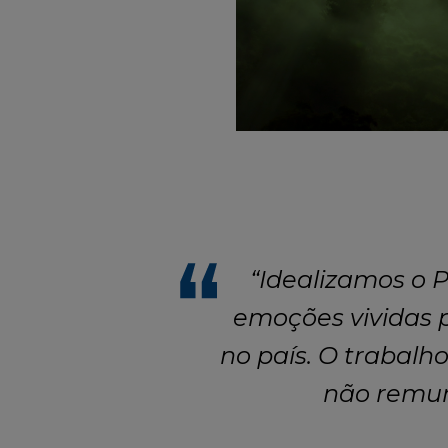
“Idealizamos o P
emoções vividas 
no país. O trabal
não remun