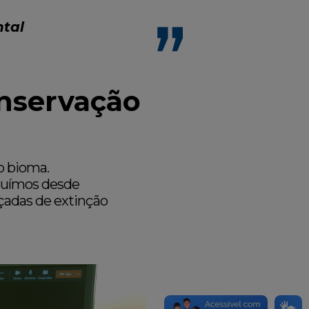
ntal
nservação
o bioma.
suímos desde
çadas de extinção