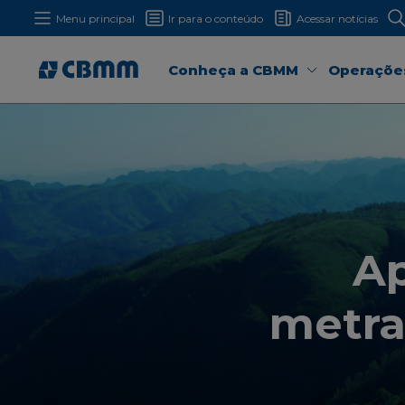
Menu principal
Ir para o conteúdo
Acessar notícias
Conheça a CBMM
Operaçõe
Ap
metra