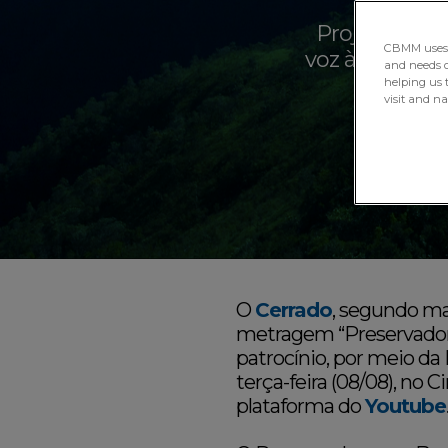
Projeto cine
CBMM uses H
voz àqueles q
and needs of
helping us 
visit and n
O
Cerrado
, segundo ma
metragem “Preservadore
patrocínio, por meio da
terça-feira (08/08), no 
plataforma do
Youtube