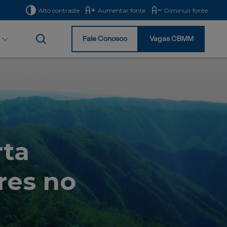
Alto contraste
Aumentar fonte
Diminuir fonte
Fale Conosco
Vagas CBMM
Início
rta
res no