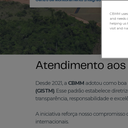
Centro de Monitoramento Integrado
Nosso 
CBMM uses H
and needs of
helping us 
visit and n
Atendimento aos 
Desde 2021, a
CBMM
adotou como boa p
(GISTM)
. Esse padrão estabelece diretri
transparência, responsabilidade e excelê
A iniciativa reforça nosso compromisso
internacionais.