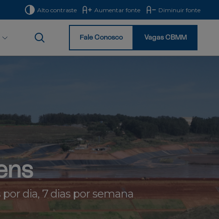
Alto contraste
Aumentar fonte
Diminuir fonte
Fale Conosco
Vagas CBMM
Início
ens
por dia, 7 dias por semana