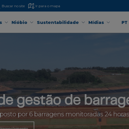
Buscar no site
Ir para o mapa
s
Nióbio
Sustentabilidade
Mídias
PT
e gestão de barrag
osto por 6 barragens monitoradas 24 horas 