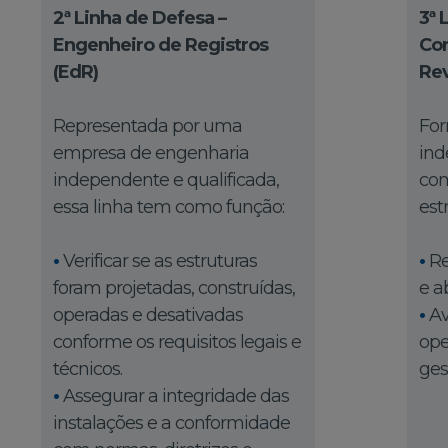
2ª Linha de Defesa –
3ª 
Engenheiro de Registros
Con
(EdR)
Rev
Representada por uma
For
empresa de engenharia
ind
independente e qualificada,
com
essa linha tem como função:
est
•
Verificar se as estruturas
•
Re
foram projetadas, construídas,
e a
operadas e desativadas
•
Av
conforme os requisitos legais e
ope
técnicos.
ges
•
Assegurar a integridade das
instalações e a conformidade