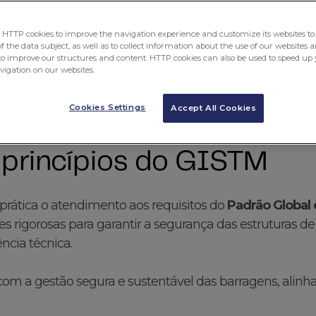
gerenciamento
TTP cookies to improve the navigation experience and customize its websites to 
 the data subject, as well as to collect information about the use of our websites a
to improve our structures and content. HTTP cookies can also be used to speed up 
avigation on our websites.
Cookies Settings
Accept All Cookies
princípios do GISTM
rática o atendimento aos requisitos do
Padrão Global 
zes rigorosas para garantir a segurança das estruturas d
ncia técnica.
 com a gestão segura e sustentável das barragens, alin