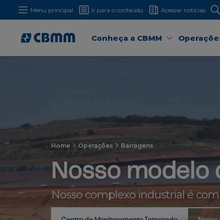
Menu principal
Ir para o conteúdo
Acessar notícias
Conheça a CBMM
Operaçõe
Home
Operações
Barragens
Nosso modelo d
Nosso complexo industrial é comp