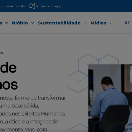
Buscar no site
Ir para o mapa
s
Nióbio
Sustentabilidade
Mídias
PT
os
 de
nos
 nossa forma de transformar
 uma base sólida,
dados nos Direitos Humanos.
a ética e a integridade
ovimento. Mas, para