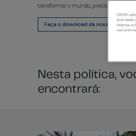
transformar o mundo, precisamos olhar 
CBMM uses H
and needs of
Faça o download da nossa Política 
helping us 
visit and n
Nesta política, vo
encontrará: