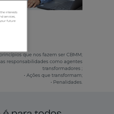
the interests
nd services,
your future
 princípios que nos fazem ser CBMM;
sas responsabilidades como agentes
transformadores ;
• Ações que transformam;
• Penalidades.