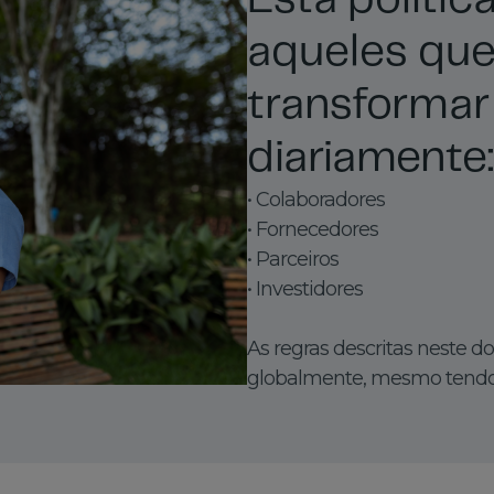
Esta polític
aqueles que
transforma
diariamente:
• Colaboradores
• Fornecedores
• Parceiros
• Investidores
As regras descritas neste 
globalmente, mesmo tendo d