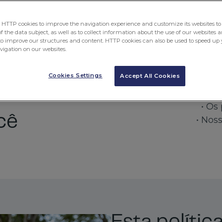
para dentro de casa.
TTP cookies to improve the navigation experience and customize its websites to 
 the data subject, as well as to collect information about the use of our websites a
de Direitos Humanos
to improve our structures and content. HTTP cookies can also be used to speed up 
avigation on our websites.
Cookies Settings
Accept All Cookies
• Os
cê
• Nos