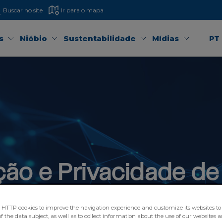
Buscar no site
Ir para o mapa
s
Nióbio
Sustentabilidade
Mídias
PT
ção e Privacidade d
o com a proteção dos dados pessoais e a t
TTP cookies to improve the navigation experience and customize its websites to 
emais públicos.
 the data subject, as well as to collect information about the use of our websites a