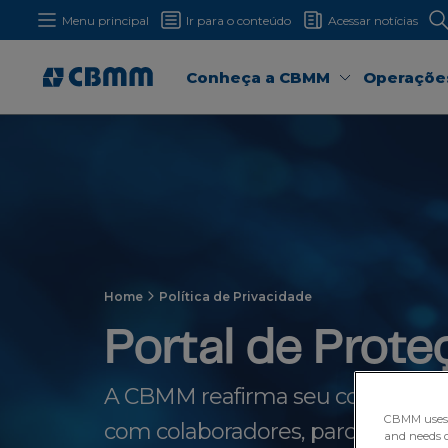
Menu principal
Ir para o conteúdo
Acessar notícias
Conheça a CBMM
Operaçõe
Home
Política de Privacidade
Portal de Prote
A CBMM reafirma seu compromiss
CBMM uses H
com colaboradores, parceiros e d
and needs of