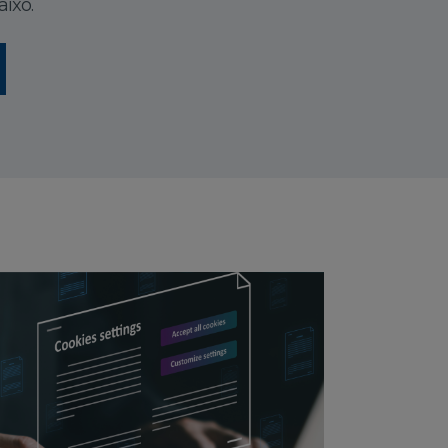
aixo.