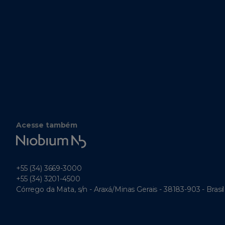
Acesse também
Niobium
Tech
+55 (34) 3669-3000
+55 (34) 3201-4500
Córrego da Mata, s/n - Araxá/Minas Gerais - 38183-903 - Brasil