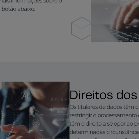
mais informações sobre o
 botão abaixo.
Direitos dos
Os titulares de dados têm o d
restringir o processamento
têm o direito a se opor ao
determinadas circunstâncias