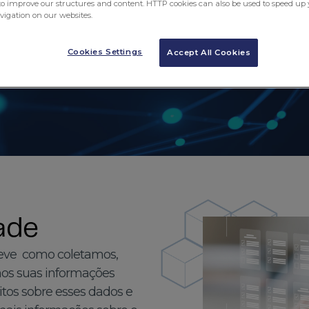
to improve our structures and content. HTTP cookies can also be used to speed up 
avigation on our websites.
Cookies Settings
Accept All Cookies
ade
eve como coletamos,
os suas informações
eitos sobre esses dados e