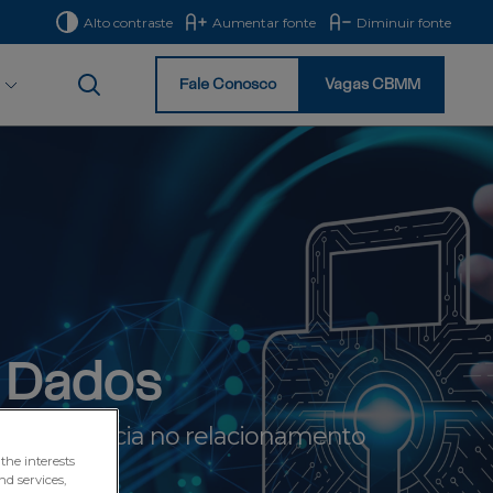
Alto contraste
Aumentar fonte
Diminuir fonte
Fale Conosco
Vagas CBMM
Início
e Dados
ransparência no relacionamento
the interests
nd services,