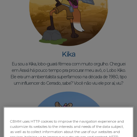
Kika
Eu sou a Kika, lobo-guará fêmea com muito orgulho. Cheguei
em Araxá há pouco tempo pra procurar meu avô, o Lobo Kiko.
Ele era um ambientalista superfamoso na década de 1980, tipo
um influencer do Cerrado, sabe? Você não viu ele por aí, viu?
CBMM uses HTTP cookies to improve the navigation experience and
customize its websites to the interests and needs of the data subject,
as well as to collect information about the use of our websites and
services, helping us to improve our structures and content. HTTP