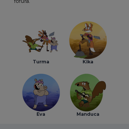
fofura.
Turma
Kika
Eva
Manduca