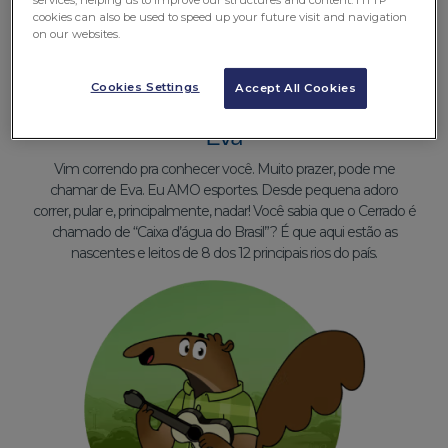
cookies can also be used to speed up your future visit and navigation
on our websites.
Cookies Settings
Accept All Cookies
Eva
Vim correndo pra conhecer você. Muito prazer, pode me
chamar de Eva. Eu AMO esportes. Desde pequena adoro
correr, pular e, principalmente, nadar! Você sabia que o Cerrado é
chamado de “Caixa d’água do Brasil”? É que aqui estão as
nascentes e leitos de 8 dos 12 principais rios do país.