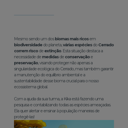
Mesmo sendo um dos
biomas mais ricos
em
biodiversidade
do planeta,
várias espécies
do
Cerrado
correm risco
de
extinção
. Esta situação destaca a
necessidade de
medidas
de
conservação
e
preservação
, visando proteger não apenas a
singularidade ecológica do Cerrado, mas também garantir
a manutenção do equilíbrio ambiental e a
sustentabilidade desse bioma crucial para o nosso
ecossistema global.
Com a ajuda da sua turma, a Kika está fazendo uma
pesquisa e contabilizando todas as espécies ameaçadas.
Ela quer alertar e ensinar à população maneiras de
protegê-las!