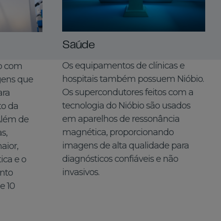
Saúde
Os equipamentos de clínicas e
io com
hospitais também possuem Nióbio.
gens que
Os supercondutores feitos com a
ara
tecnologia do Nióbio são usados
to da
em aparelhos de ressonância
Além de
magnética, proporcionando
s,
imagens de alta qualidade para
aior,
diagnósticos confiáveis e não
ica e o
invasivos.
ento
e 10