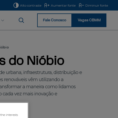
Alto contraste
Aumentar fonte
Diminuir fonte
Fale Conosco
Vagas CBMM
Início
ióbio
s do Nióbio
urbana, infraestrutura, distribuição e
es renováveis vêm utilizando a
transformar a maneira como lidamos
 cada vez mais inovação e
the interests
erdades