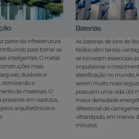
ção
Baterias
az parte da infraestrutura
As baterias de íons de lít
ntribuindo para tornar as
Nióbio têm tantas vanta
is inteligentes. O metal
se tornaram essenciais p
a construções mais
impulsionar o crescimen
 seguras, duráveis e
eletrificação no mundo. 
 otimizando o
serem muito mais segura
ento de materiais. O
possuem uma vida útil m
á presente em viadutos,
maior densidade energét
ojetos arquitetônicos e
diferencial de carregam
s.
ultrarrápido, em menos d
minutos.