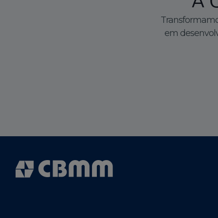
A 
Transformamos
em desenvolv