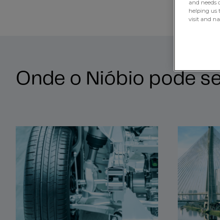
and needs of
helping us 
visit and n
Onde o Nióbio pode ser