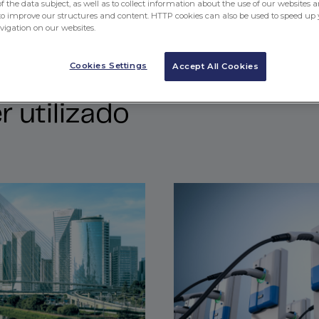
 the data subject, as well as to collect information about the use of our websites a
to improve our structures and content. HTTP cookies can also be used to speed up 
avigation on our websites.
Cookies Settings
Accept All Cookies
 utilizado