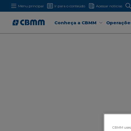
Menu principal
Ir para o conteúdo
Acessar notícias
Conheça a CBMM
Operaçõe
CBMM uses H