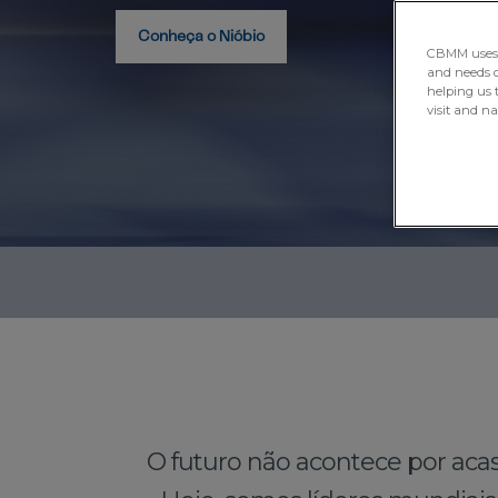
Conheça o Nióbio
CBMM uses H
and needs of
helping us 
visit and n
O futuro não acontece por aca