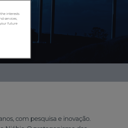
the interests
nd services,
your future
anos, com pesquisa e inovação.