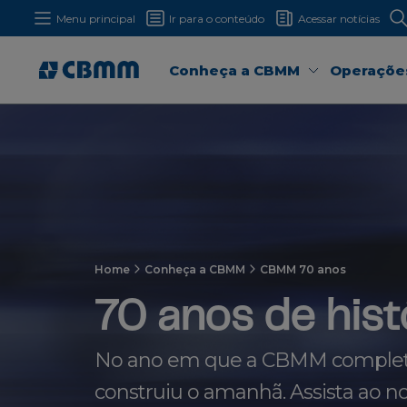
Menu principal
Ir para o conteúdo
Acessar notícias
Conheça a CBMM
Operaçõe
Home
Conheça a CBMM
CBMM 70 anos
70 anos de hist
No ano em que a CBMM completa
construiu o amanhã. Assista ao n