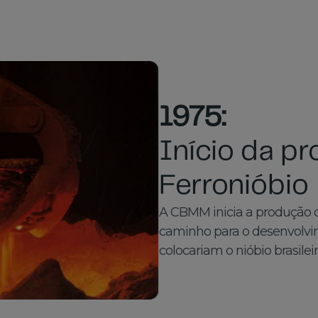
1975:
Início da p
Ferronióbio
A CBMM inicia a produção d
caminho para o desenvolvim
colocariam o nióbio brasilei