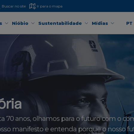
Buscar no site
Ir para o mapa
s
Nióbio
Sustentabilidade
Mídias
PT
ória
 70 anos, olhamos para o futuro com o 
osso manifesto e entenda porque o nosso fut