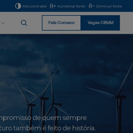
Alto contraste
Aumentar fonte
Diminuir fonte
Fale Conosco
Vagas CBMM
Início
compromisso de quem sempre
uro também é feito de história.