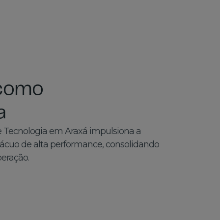
 como
a
e Tecnologia em Araxá impulsiona a
vácuo de alta performance, consolidando
peração.