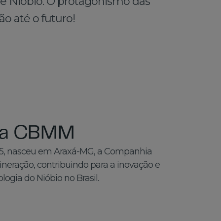
e Nióbio. O protagonismo das
ão até o futuro!
da CBMM
955, nasceu em Araxá-MG, a Companhia
Mineração, contribuindo para a inovação e
ogia do Nióbio no Brasil.