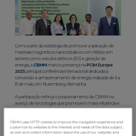
Como parte da estratégia de promover a aplicação de
materiais magnéticos nanocristalinos com Nióbio em
setores como veículos elétricos (EV) e geração de
energia, a
CBMM
marcou presença na
PCIM Europe
2025
, principal conferência internacional dedicada à
conversão e armazenamento de energia, realizada de 6 a
8 de maio, em Nuremberg, Alemanha.
A participação reforça o posicionamento da CBMM no
avanço de tecnologias que promovem maior eficiência e
desempenho em componentes magnéticos,
contribuindo diretamente para a evolução de sistemas
em alta frequência.
CBMM uses HTTP cookies to improve the navigation experience and
customize its websites to the interests and needs of the data subject,
as well as to collect information about the use of our websites and