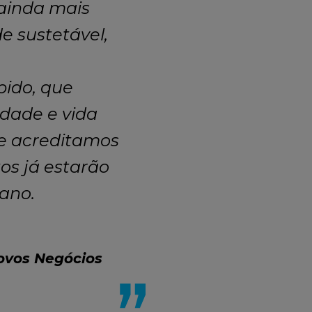
ainda mais
e sustetável,
pido, que
dade e vida
 e acreditamos
os já estarão
 ano.
ovos Negócios