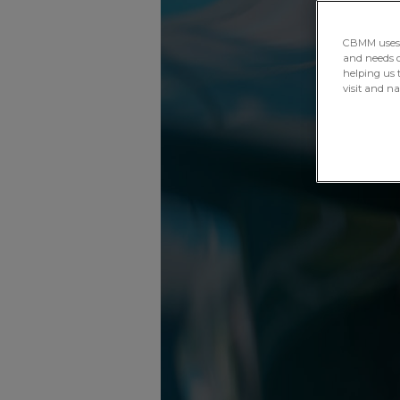
CBMM uses H
and needs of
helping us 
visit and n