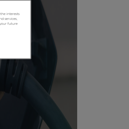
the interests
nd services,
your future