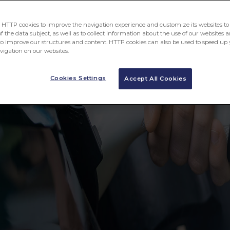
TTP cookies to improve the navigation experience and customize its websites to 
 the data subject, as well as to collect information about the use of our websites a
to improve our structures and content. HTTP cookies can also be used to speed up 
avigation on our websites.
Cookies Settings
Accept All Cookies