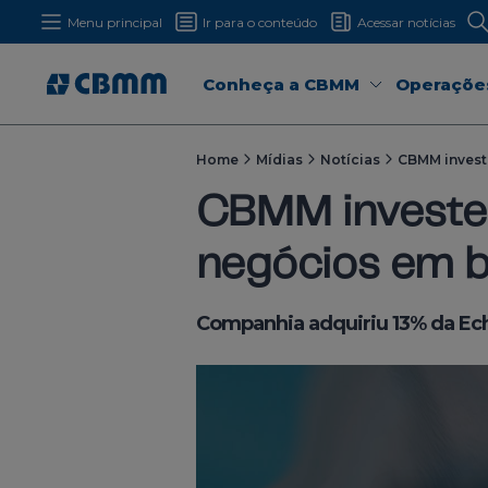
Menu principal
Ir para o conteúdo
Acessar notícias
Conheça a CBMM
Operaçõe
Home
Mídias
Notícias
CBMM investe
CBMM investe 
negócios em ba
Companhia adquiriu 13% da Ech