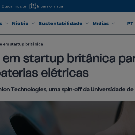
Buscar no site
Ir para o mapa
s
Nióbio
Sustentabilidade
Mídias
PT
 em startup britânica
em startup britânica par
terias elétricas
ion Technologies, uma spin-off da Universidade d