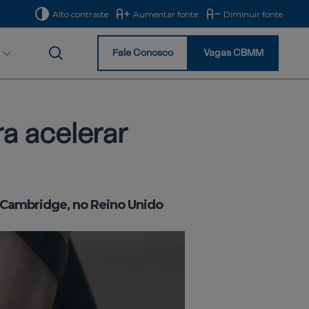
Alto contraste
Aumentar fonte
Diminuir fonte
Fale Conosco
Vagas CBMM
Início
a acelerar
e Cambridge, no Reino Unido