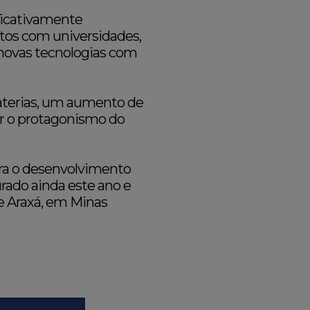
ficativamente
tos com universidades,
 novas tecnologias com
aterias, um aumento de
r o protagonismo do
ara o desenvolvimento
urado ainda este ano e
de Araxá, em Minas