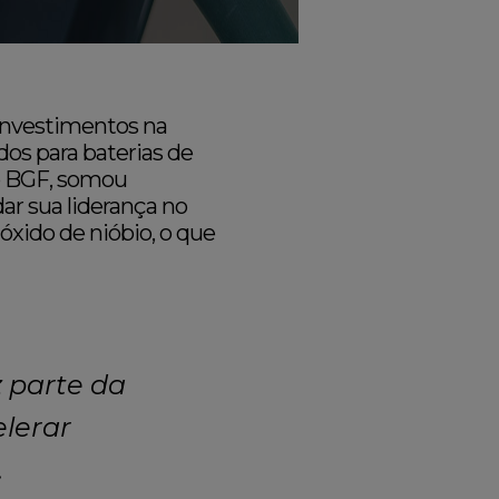
 investimentos na
os para baterias de
to BGF, somou
ar sua liderança no
óxido de nióbio, o que
z parte da
elerar
.