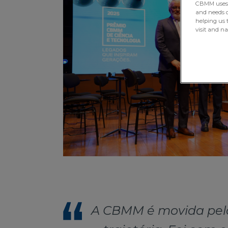
CBMM uses H
and needs of
helping us 
visit and n
A CBMM é movida pela 