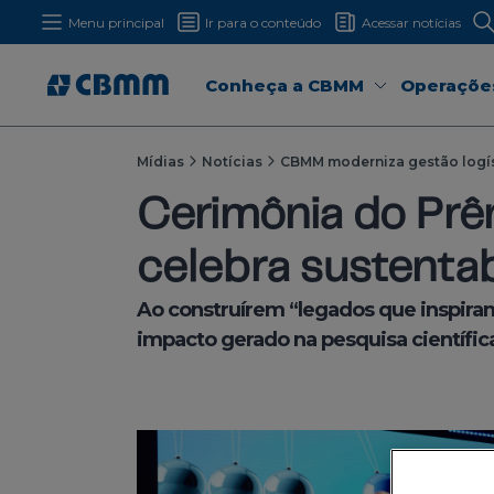
Menu principal
Ir para o conteúdo
Acessar notícias
Conheça a CBMM
Operaçõe
Mídias
Notícias
CBMM moderniza gestão logí
Cerimônia do Prê
celebra sustentab
Ao construírem “legados que inspiram
impacto gerado na pesquisa científica