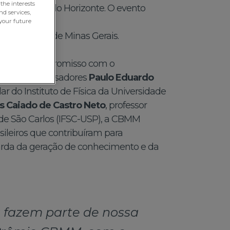
the interests
 Gerais, em Belo Horizonte. O evento
nd services,
your future
Filarmônica de Minas Gerais.
égica e o compromisso com o
el dos pesquisadores
Paulo Eduardo
ular do Instituto de Física da Universidade
s Caiado de Castro Neto
, professor
ca de São Carlos (IFSC-USP), a CBMM
sileiros que contribuíram para
arda da geração de conhecimento e da
a fazem parte de nossa