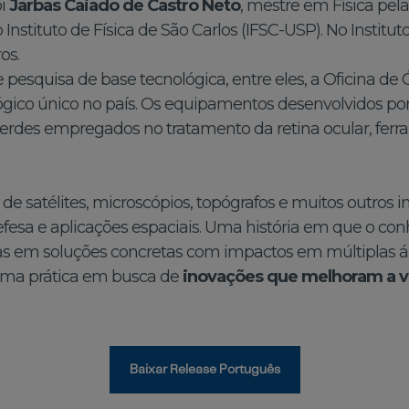
oi
Jarbas Caiado de Castro Neto
, mestre em Física pel
o Instituto de Física de São Carlos (IFSC-USP). No Institu
os.
esquisa de base tecnológica, entre eles, a Oficina de Ó
co único no país. Os equipamentos desenvolvidos por 
verdes empregados no tratamento da retina ocular, fer
 satélites, microscópios, topógrafos e muitos outros i
 defesa e aplicações espaciais. Uma história em que o 
s em soluções concretas com impactos em múltiplas áre
orma prática em busca de
inovações que melhoram a v
Baixar Release Português