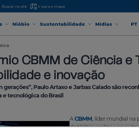
Buscar no site
Ir para o mapa
s
Nióbio
Sustentabilidade
Mídias
PT
stica
mio CBMM de Ciência e 
ilidade e inovação
 gerações”, Paulo Artaxo e Jarbas Caiado são reconh
 e tecnológica do Brasil
A
CBMM
, líder mundial na
de Nióbio, realizou na noite
de premiação da sétima ed