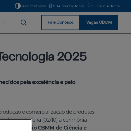
Alto contraste
Aumentar fonte
Diminuir fonte
Fale Conosco
Vagas CBMM
Início
Tecnologia 2025
ecidos pela excelência e pelo
 produção e comercialização de produtos
 desta quinta-feira (02/10) a cerimônia
ição do
Prêmio CBMM de Ciência e