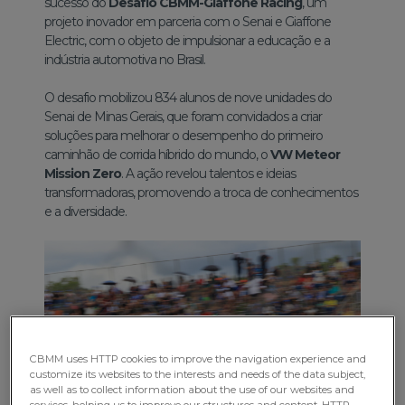
sucesso do
Desafio CBMM-Giaffone Racing
, um
projeto inovador em parceria com o Senai e Giaffone
Electric, com o objeto de impulsionar a educação e a
indústria automotiva no Brasil.
O desafio mobilizou 834 alunos de nove unidades do
Senai de Minas Gerais, que foram convidados a criar
soluções para melhorar o desempenho do primeiro
caminhão de corrida híbrido do mundo, o
VW Meteor
Mission Zero
. A ação revelou talentos e ideias
transformadoras, promovendo a troca de conhecimentos
e a diversidade.
CBMM uses HTTP cookies to improve the navigation experience and
customize its websites to the interests and needs of the data subject,
as well as to collect information about the use of our websites and
services, helping us to improve our structures and content. HTTP