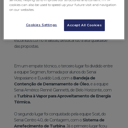
cookies can also be used to speed up your future visit and navigation
on our websites.
Ao todo, mais de 200 ideias foram apresentadas, com
Cookies Settings
Accept All Cookies
foco em sustentabilidade, segurança e eficiência
energética. Após uma rigorosa seleção, 10 projetos foram
escolhidos como finalistas, destacando a alta qualidade
das propostas.
Em um empate técnico, o terceiro lugar foi dividido entre
a equipe Segmen, formada por alunos do Senai
Vespasiano e Euvaldo Lodi, com a
Bandeja de
Contenção de Derramamento de Óleo
, e a equipe
Senai Américo Renné Giannetti, de Belo Horizonte, com
a
Turbina à Vapor para Aproveitamento de Energia
Térmica.
O segundo lugar foi conquistado pela equipe Scat, do
Senai Centro 4.0, de Contagem, com o
Sistema de
Arrefecimento de Turbina
. Já o primeiro lugar ficou