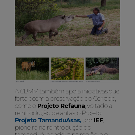
A CBMM também apoia iniciativas que
fortalecem a preservação do Cerrado,
como o
Projeto Refauna
, voltado à
reintrodução de antas; o Projeto
Projeto TamanduAsas,
, do
IEF
,
pioneiro na reintrodução do
tamanduá-bandeira na região; e o