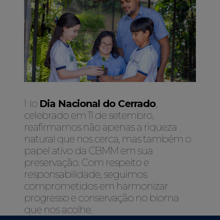
No
Dia Nacional do Cerrado
,
celebrado em 11 de setembro,
reafirmamos não apenas a riqueza
natural que nos cerca, mas também o
papel ativo da CBMM em sua
preservação. Com respeito e
responsabilidade, seguimos
comprometidos em harmonizar
progresso e conservação no bioma
que nos acolhe.