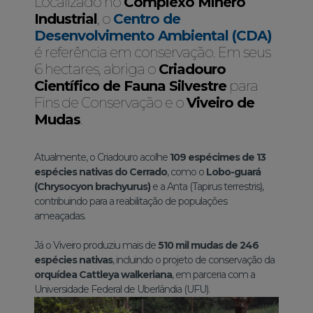
Localizado no
Complexo Mínero
Industrial
, o
Centro de
Desenvolvimento Ambiental (CDA)
é referência em conservação. Em seus
6 hectares, abriga o
Criadouro
Científico de Fauna Silvestre
para
Fins de Conservação e o
Viveiro de
Mudas
.
Atualmente, o Criadouro acolhe
109 espécimes de 13
espécies nativas do Cerrado
, como o
Lobo-guará
(Chrysocyon brachyurus)
e a Anta (Tapirus terrestris),
contribuindo para a reabilitação de populações
ameaçadas.
Já o Viveiro produziu mais de
510 mil mudas de 246
espécies nativas
, incluindo o projeto de conservação da
orquídea Cattleya walkeriana
, em parceria com a
Universidade Federal de Uberlândia (UFU).