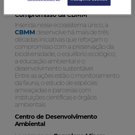
Compromisso da CBMM
Inserida nesse ecossistema único, a
CBMM
desenvolve há mais de três
décadas iniciativas que reforçam o
compromisso com a preservação da
biodiversidade, o equilíbrio ecológico,
a educação ambiental e o
desenvolvimento sustentável.
Entre as ações estão o monitoramento
da fauna, o estudo de espécies
ameaçadas e parcerias com
instituições científicas e órgãos
ambientais
Centro de Desenvolvimento
Ambiental