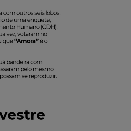
a com outros seis lobos.
io de uma enquete,
imento Humano (CDH).
ua vez, votaram no
ou que
“Amora”
é o
uá bandeira com
 passaram pelo mesmo
 possam se reproduzir.
vestre