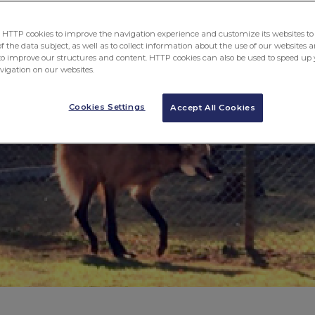
ontinuará seu processo de reabilitação no criadour
cuidado a essa espécie da fauna do cerrado.
TTP cookies to improve the navigation experience and customize its websites to 
 the data subject, as well as to collect information about the use of our websites a
to improve our structures and content. HTTP cookies can also be used to speed up 
avigation on our websites.
Cookies Settings
Accept All Cookies