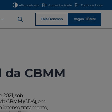
Alto contraste
Aumentar fonte
Diminuir fonte
Fale Conosco
Vagas CBMM
Início
a
l da CBMM
 2021, sob
da CBMM (CDA), em
um intenso tratamento,