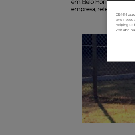
em Belo Horizonte-MG, c
empresa, referência no 
CBMM uses H
and needs of
helping us 
visit and n