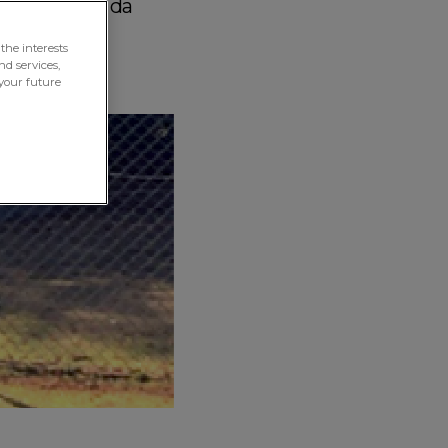
o científico da
the interests
nd services,
your future