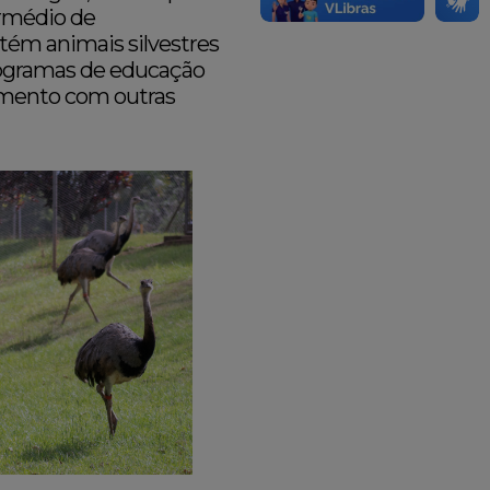
rmédio de
ntém animais silvestres
programas de educação
cimento com outras