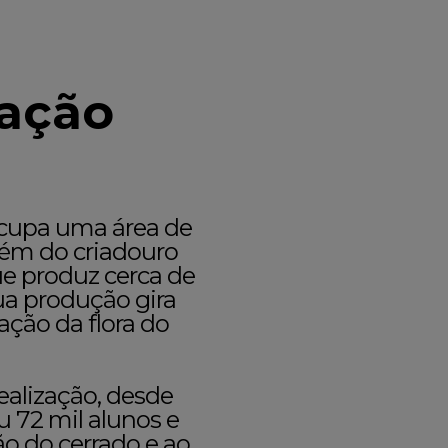
vação
cupa uma área de
lém do criadouro
e produz cerca de
Sua produção gira
ação da flora do
alização, desde
u 72 mil alunos e
ão do cerrado e ao