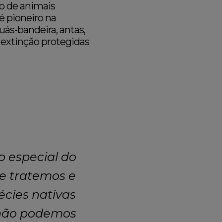
o de animais
 é pioneiro na
ás-bandeira, antas,
 extinção protegidas
 especial do
e tratemos e
cies nativas
 não podemos