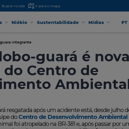
Buscar no site
Ir para o mapa
s
Nióbio
Sustentabilidade
Mídias
PT
guara-integrante
lobo-guará é nov
 do Centro de
imento Ambienta
á resgatada após um acidente está, desde julho de
uipe do
Centro de Desenvolvimento Ambiental
animal foi atropelado na BR-381 e, após passar por 