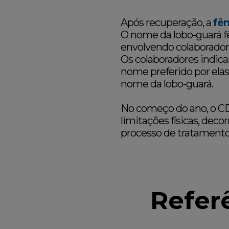
Após recuperação, a
fêm
O nome da lobo-guará 
envolvendo colaborado
Os colaboradores indic
nome preferido por ela
nome da lobo-guará.
No começo do ano, o C
limitações físicas, dec
processo de tratamento
Refer