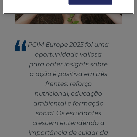
PCIM Europe 2025 foi uma
oportunidade valiosa
para obter insights sobre
a ação é positiva em três
frentes: reforço
nutricional, educação
ambiental e formação
social. Os estudantes
crescem entendendo a
importância de cuidar da