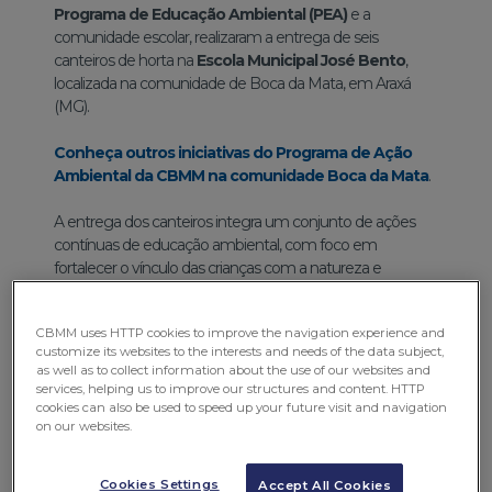
Programa de Educação Ambiental (PEA)
e a
comunidade escolar, realizaram a entrega de seis
canteiros de horta na
Escola Municipal José Bento
,
localizada na comunidade de Boca da Mata, em Araxá
(MG).
Conheça outros iniciativas do Programa de Ação
Ambiental da CBMM na comunidade Boca da Mata
.
A entrega dos canteiros integra um conjunto de ações
contínuas de educação ambiental, com foco em
fortalecer o vínculo das crianças com a natureza e
incentivar práticas sustentáveis e socioeducativas no
ambiente escolar.
CBMM uses HTTP cookies to improve the navigation experience and
customize its websites to the interests and needs of the data subject,
as well as to collect information about the use of our websites and
services, helping us to improve our structures and content. HTTP
cookies can also be used to speed up your future visit and navigation
on our websites.
Cookies Settings
Accept All Cookies