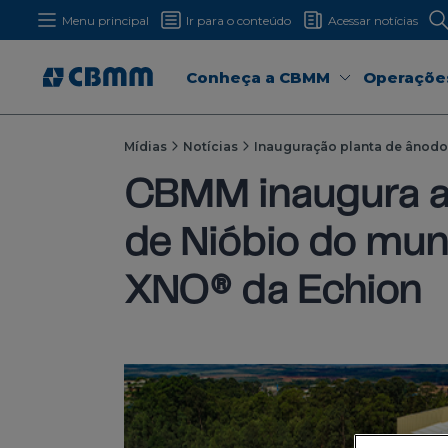
Menu principal
Ir para o conteúdo
Acessar notícias
Conheça a CBMM
Operaçõe
Mídias
Notícias
Inauguração planta de ânodo
CBMM inaugura a
de Nióbio do mun
XNO® da Echion