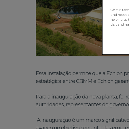
CBMM uses H
and needs of
helping us 
visit and n
Essa instalação permite que a Echion 
estratégica entre CBMM e Echion garan
Para a inauguração da nova planta, foi
autoridades, representantes do governo
A inauguração é um marco significativo
avanço no objetivo conjunto das empre