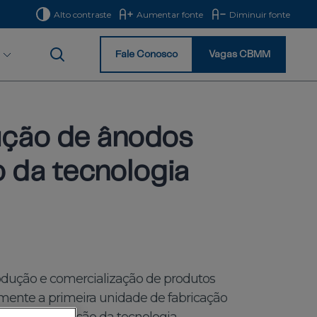
Alto contraste
Aumentar fonte
Diminuir fonte
Fale Conosco
Vagas CBMM
Início
ução de ânodos
 da tecnologia
produção e comercialização de produtos
lmente a primeira unidade de fabricação