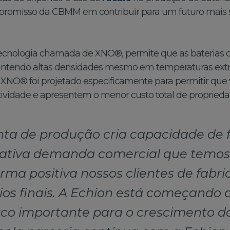
ompromisso da CBMM em contribuir para um futuro mais 
tecnologia chamada de XNO®, permite que as baterias de
antendo altas densidades mesmo em temperaturas extre
O XNO® foi projetado especificamente para permitir que 
ividade e apresentem o menor custo total de proprieda
nta de produção cria capacidade de
icativa demanda comercial que temo
ma positiva nossos clientes de fabr
os finais. A Echion está começando
rco importante para o crescimento d