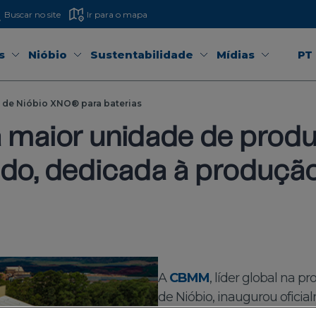
Buscar no site
Ir para o mapa
s
Nióbio
Sustentabilidade
Mídias
PT
 de Nióbio XNO® para baterias
 maior unidade de prod
do, dedicada à produção
A
CBMM
, líder global na 
de Nióbio, inaugurou oficia