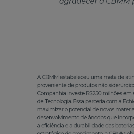
agradecer à CBMM pe
A CBMM estabeleceu uma meta de ating
proveniente de produtos não siderúrgic
Companhia investe R$250 milhões em 
de Tecnologia. Essa parceria com a Ech
maximizar o potencial de novos materia
desenvolvimento de ânodos que incor
a eficiência e a durabilidade das bateri
estratégico de crescimento, a CBMM obj