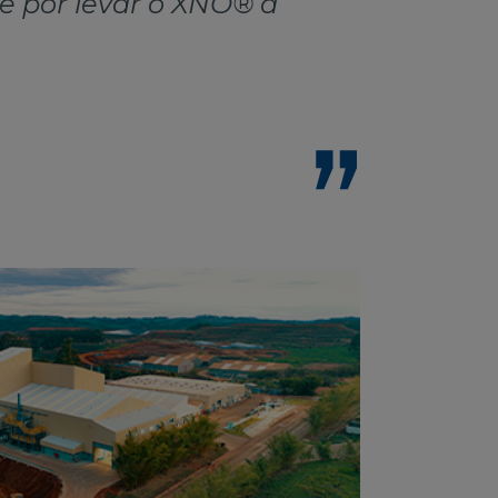
e por levar o XNO® à