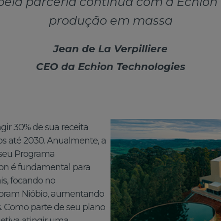
la parceria contínua com a Echion 
produção em massa
Jean de La Verpilliere
CEO da Echion Technologies
ir 30% de sua receita
os até 2030. Anualmente, a
seu Programa
ion é fundamental para
is, focando no
poram Nióbio, aumentando
as. Como parte de seu plano
etiva atingir uma