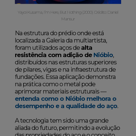
Yayoi Kusama, I’m Here, But Nothing (2000). Crédito: Daniel
Mansur
Na estrutura do prédio onde está
localizada a Galeria da multiartista,
foram utilizados aços de
alta
resistência com adição de
Nióbio
,
distribuídos nas estruturas superiores
de pilares, vigas e na infraestrutura de
fundações. Essa aplicação demonstra
na prática como o metal pode
aprimorar materiais estruturais —
entenda como o Nióbio melhora o
desempenho e a qualidade do aço
.
A tecnologia tem sido uma grande
aliada do futuro, permitindo a evolução
das propriedades do aço e o conceito