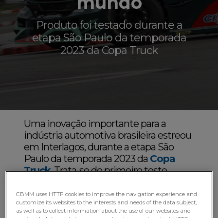
mundo
Produto foi testado durante a
etapa São Paulo da temporada
2023 da Copa Truck
Uma inovação importante para a
indústria automotiva brasileira estreou
em Interlagos, durante a etapa São
Paulo da temporada 2023 da
Copa
Truck
. Trata-se do primeiro teste
em pista do protótipo de
parafuso
com liga de Nióbio
, desenvolvido em
CBMM uses HTTP cookies to improve the navigation experience and
customize its websites to the interests and needs of the data subject,
parceria entre a
CBMM
— líder global
as well as to collect information about the use of our websites and
na tecnologia do
Nióbio
— e a
Ciser
,