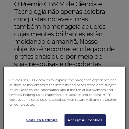
O Prêmio CBMM de Ciência e
Tecnologia não apenas celebra
conquistas notáveis, mas
também homenageia aqueles
cujas mentes brilhantes estão
moldando o amanhã. Nosso
objetivo é reconhecer o legado de
profissionais que, por meio de
suas pesquisas e descobertas,
abrem caminhos para
transformações no Brasil e no
CBMM uses HTTP cookies to improve the navigation experience and
mundo. Cada vencedor, tanto na
customize its websites to the interests and needs of the data subject,
as well as to collect information about the use of our websites and
categoria de Ciência quanto de
services, helping us to improve our structures and content. HTTP
Tecnologia, é recompensado com
cookies can also be used to speed up your future visit and navigation
on our websites.
um prêmio no valor de
quinhentos mil
Cookies Settings
Accept All Cookies
reais, reconhecendo não apenas