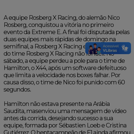
A equipe Rosberg X Racing, do alemão Nico
Rosberg, conquistou a vitória no primeiro
evento da Extreme E. A final foi disputada pelas
duas equipes mais rápidas de domingo na
semifinal, a Rosberg X Racing e X44. A jornada
do time Rosberg X Racing não foi fácil. No
sábado, a equipe perdeu a pole para o time de
Hamilton, o X44, após um software defeituoso
que limita a velocidade nos boxes falhar. Por
causa disso, o time de Nico foi punido com 60
segundos.
Hamilton não estava presente na Arábia
Saudita, masenviou uma mensagem de vídeo
antes da corrida, desejando sucesso a sua
equipe, formada por Sébastien Loeb e Cristina
Gutiérrez. O heptacampeão de F1 ainda afirmou