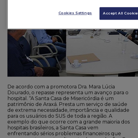
Cookies Settings
Accept All Cooki
De acordo com a promotora Dra. Mara Lúcia
Dourado, o repasse representa um avanço para o
hospital. “A Santa Casa de Misericórdia é um
patrimônio de Araxá. Presta um serviço de saúde
de extrema necessidade, importância e qualidade
para os usuários do SUS de toda a região. A
exemplo do que ocorre com a grande maioria dos
hospitais brasileiros, a Santa Casa vem
enfrentando sérios problemas financeiros que