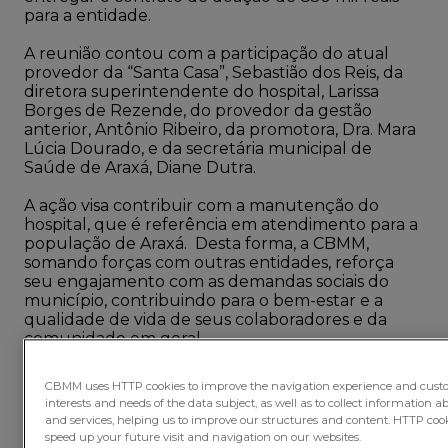
para a entidade.
A reunião contou com a participação do atual
provedor da “Santa Casa”, Sebastião dos Reis, da
diretora superintendente do hospital, Larissa
Borges de Rezende, do provedor da gestão
anterior, Antônio Ribeiro, da promotora, Dra. Mara
Lúcia Dourado, e da secretária municipal de
Saúde de Araxá, Diane Dutra.
A ação visa contribuir com a manutenção do
hospital, que é referência em atendimento para a
população de Araxá. Desta forma, a CBMM,
somando forças com outras entidades, reforça
seu engajamento com as demandas sociais do
município, contribuindo para o bem-estar e a
qualidade de vida de seus colaboradores e da
comunidade em geral.
CBMM uses HTTP cookies to improve the navigation experience and custom
interests and needs of the data subject, as well as to collect information a
and services, helping us to improve our structures and content. HTTP cook
speed up your future visit and navigation on our websites.