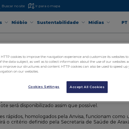
Buscar no site
Ir para o mapa
s
Nióbio
Sustentabilidade
Mídias
PT
ão de testes rápid
TTP cookies to improve the navigation experience and customize its websites to 
Secretaria de Saúde 
 the data subject, as well as to collect information about the use of our websites a
to improve our structures and content. HTTP cookies can also be used to speed up 
avigation on our websites.
Cookies Settings
Accept All Cookies
ombate ao coronavírus, a CBMM realizou nesta segunda
ecção da COVID-19, destinados à Secretaria de Saúde d
ote será disponibilizado assim que possível.
tes rápidos, homologados pela Anvisa, funcionam como u
irá o critério definido pela Secretaria de Saúde de Ara