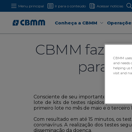
Menu principal
Ir para o conteúdo
Acessar notícias
Conheça a CBMM
Operaçõe
CBMM faz doaç
CBMM uses H
para a 
and needs of
helping us 
visit and n
Consciente de seu importante papel no c
lote de kits de testes rápidos para det
primeiro lote no mês de maio e o terceiro l
Com resultado em até 15 minutos, os tes
coronavírus. A realização dos testes segu
disseminação da doença.