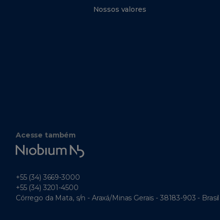
Nossos valores
Acesse também
Niobium
Tech
+55 (34) 3669-3000
+55 (34) 3201-4500
Córrego da Mata, s/n - Araxá/Minas Gerais - 38183-903 - Brasil