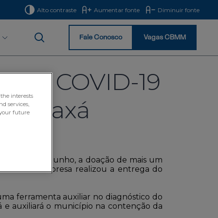
Alto contraste
Aumentar fonte
Diminuir fonte
Fale Conosco
Vagas CBMM
Início
os de COVID-19
the interests
de Araxá
nd services,
your future
-feira, 1º de junho, a doação de mais um
e Araxá. A empresa realizou a entrega do
ma ferramenta auxiliar no diagnóstico do
xá e auxiliará o município na contenção da