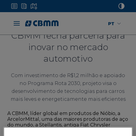
PT
CBMM fecha parceria para
inovar no mercado
automotivo
Com investimento de R$1,2 milhão e apoiado
no Programa Rota 2030, projeto visa o
desenvolvimento de tecnologias para carros
mais leves e energeticamente mais eficientes
A CBMM, líder global em produtos de Nióbio, a
ArcelorMittal, uma das maiores produtoras de aço
do mundo, a Stellantis, antiga Fiat Chrysler
Automobiles (FCA), e o Centro de Inovação