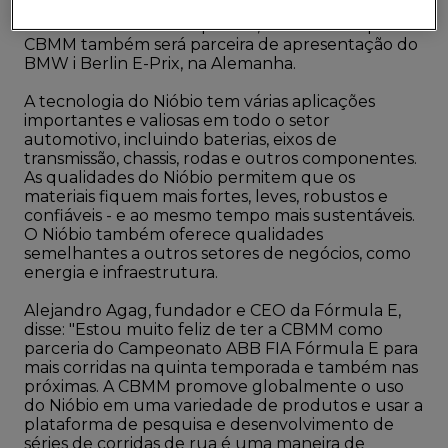
especiais como parceira oficial da cerimônia de
encerramento da temporada, em Nova Iorque. A
CBMM também será parceira de apresentação do
BMW i Berlin E-Prix, na Alemanha.
A tecnologia do Nióbio tem várias aplicações
importantes e valiosas em todo o setor
automotivo, incluindo baterias, eixos de
transmissão, chassis, rodas e outros componentes.
As qualidades do Nióbio permitem que os
materiais fiquem mais fortes, leves, robustos e
confiáveis - e ao mesmo tempo mais sustentáveis.
O Nióbio também oferece qualidades
semelhantes a outros setores de negócios, como
energia e infraestrutura.
Alejandro Agag, fundador e CEO da Fórmula E,
disse: "Estou muito feliz de ter a CBMM como
parceria do Campeonato ABB FIA Fórmula E para
mais corridas na quinta temporada e também nas
próximas. A CBMM promove globalmente o uso
do Nióbio em uma variedade de produtos e usar a
plataforma de pesquisa e desenvolvimento de
séries de corridas de rua é uma maneira de