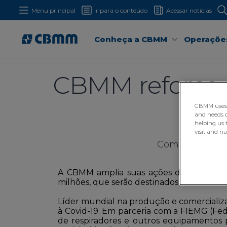
Menu principal
Ir para o conteúdo
Acessar notícias
Conheça a CBMM
Operaçõe
CBMM reforça 
d
CBMM uses H
and needs of
helping us 
visit and n
Companhia já 
A CBMM amplia suas ações de combate 
milhões, que serão destinados às iniciat
Líder mundial na produção e comercializ
à Covid-19. Em parceria com a FIEMG (Fed
de respiradores e outros equipamentos p