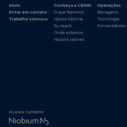
Início
Conheça a CBMM
Operações
Entre em contato
O que fazemos
Barragens
Trabalhe conosco
Nossa história
Tecnologia
Eu reach
Fornecedores
Onde estamos
Nossos valores
Acesse também
Niobium
Tech