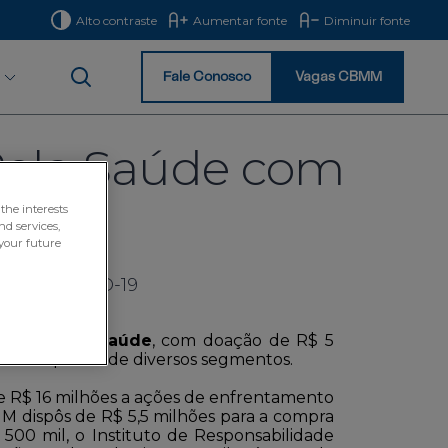
Alto contraste
Aumentar fonte
Diminuir fonte
Fale Conosco
Vagas CBMM
Início
Pela Saúde com
es
the interests
nd services,
your future
te da COVID-19
Todos pela Saúde
, com doação de R$ 5
os de empresas de diversos segmentos.
e R$ 16 milhões a ações de enfrentamento
MM dispôs de R$ 5,5 milhões para a compra
500 mil, o Instituto de Responsabilidade