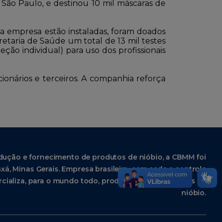
 São Paulo, e destinou 10 mil máscaras de
 da empresa estão instaladas, foram doados
retaria de Saúde um total de 13 mil testes
ção individual) para uso dos profissionais
onários e terceiros. A companhia reforça
dução e fornecimento de produtos de nióbio, a CBMM foi
xá, Minas Gerais. Empresa brasileira, com sede e controle
cializa, para o mundo todo, produtos industrializados de
nióbio.