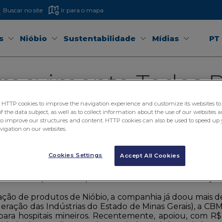
Buscar no site
Ir para o mapa
s
Nióbio
Sustentabilidade
Mídias
PT
movimento Todos 
oação de R$ 5 milhõ
TTP cookies to improve the navigation experience and customize its websites to 
 the data subject, as well as to collect information about the use of our websites a
to improve our structures and content. HTTP cookies can also be used to speed up 
avigation on our websites.
soma mais de R$ 16 milhões destinados ao comba
Cookies Settings
Accept All Cookies
ao coronavírus e passa a fazer parte do movimento
ivas de saúde pública no país. O movimento reúne esforç
ação de produtos de Nióbio, a companhia já doou mais d
eração das Indústrias do Estado de Minas Gerais), a CB
ara hospitais mineiros. Recentemente, apoiou, com R$ 