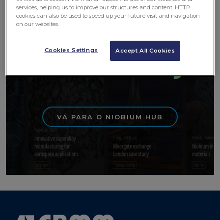
services, helping us to improve our structures and content. HTTP
mais de 450 itens sobre o
cookies can also be used to speed up your future visit and navigation
on our websites.
nióbio.
Cookies Settings
Accept All Cookies
VÁ PARA O NIOBIUM HUB